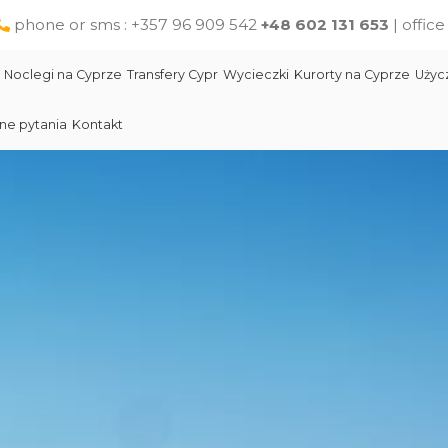
phone or sms : +357 96 909 542
+48 602 131 653
| offic
Noclegi na Cyprze
Transfery Cypr
Wycieczki
Kurorty na Cyprze
Użyc
ne pytania
Kontakt
Larnaka
Słynni ludzie Cypru
Wycieczki jednodniowe na Cyprze z Pafos
Skała Afodyty
Limassol
Restauracje na Cyprze
Wycieczki z Larnaki
Lara Beach Plaża
Pomoc na Cyprze dla polskich turystów
Wycieczki z Protaras
Lokalne produkty na Cyprze
Cypr Atrakcje
Cypr - Państwo
Skała Afodyty