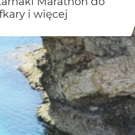
Larnaki Marathon do
fkary i więcej