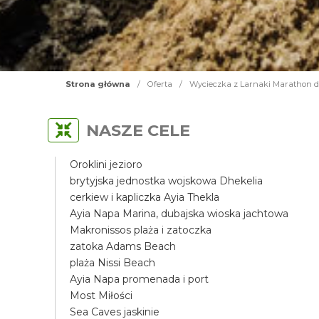
Strona główna
/
Oferta
/
Wycieczka z Larnaki Marathon do
NASZE CELE
Oroklini jezioro
brytyjska jednostka wojskowa Dhekelia
cerkiew i kapliczka Ayia Thekla
Ayia Napa Marina, dubajska wioska jachtowa
Makronissos plaża i zatoczka
zatoka Adams Beach
plaża Nissi Beach
Ayia Napa promenada i port
Most Miłości
Sea Caves jaskinie