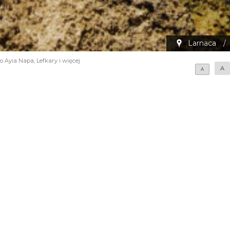
Larnaca
/
 Ayia Napa, Lefkary i więcej
A
A