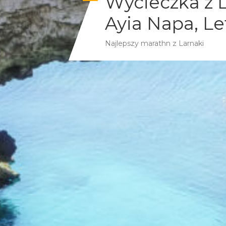
Wycieczka z 
Ayia Napa, Le
Najlepszy marathn z Larnaki