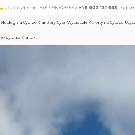
phone or sms : +357 96 909 542
+48 602 131 653
| offic
Noclegi na Cyprze
Transfery Cypr
Wycieczki
Kurorty na Cyprze
Użyc
ne pytania
Kontakt
Larnaka
Słynni ludzie Cypru
Wycieczki jednodniowe na Cyprze z Pafos
Skała Afodyty
Limassol
Restauracje na Cyprze
Wycieczki z Larnaki
Lara Beach Plaża
Pomoc na Cyprze dla polskich turystów
Wycieczki z Protaras
Lokalne produkty na Cyprze
Cypr Atrakcje
Cypr - Państwo
Skała Afodyty