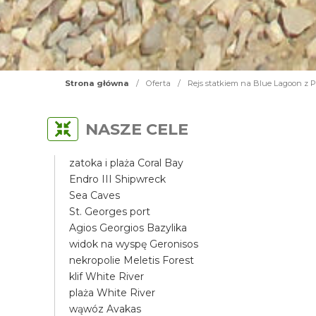
Strona główna
/
Oferta
/
Rejs statkiem na Blue Lagoon z P
NASZE CELE
zatoka i plaża Coral Bay
Endro III Shipwreck
Sea Caves
St. Georges port
Agios Georgios Bazylika
widok na wyspę Geronisos
nekropolie Meletis Forest
klif White River
plaża White River
wąwóz Avakas