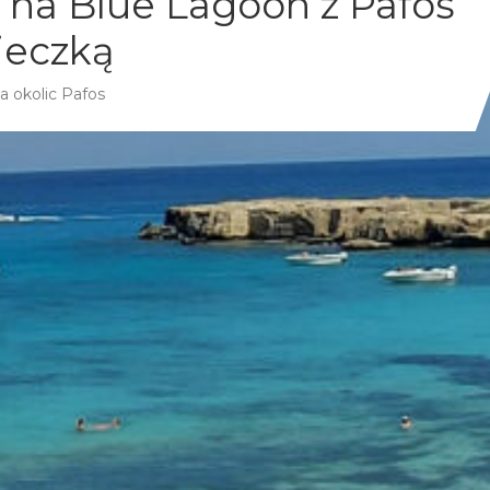
 na Blue Lagoon z Pafos
cieczką
a okolic Pafos