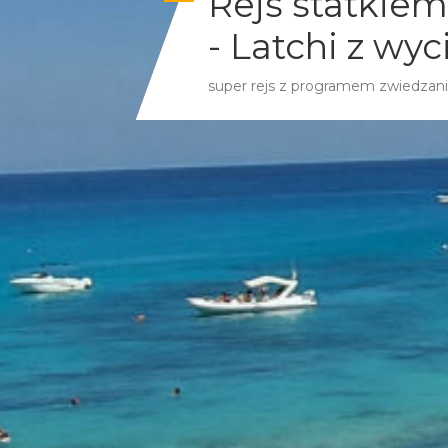
Rejs statkiem
- Latchi z wy
super rejs z programem zwiedzani