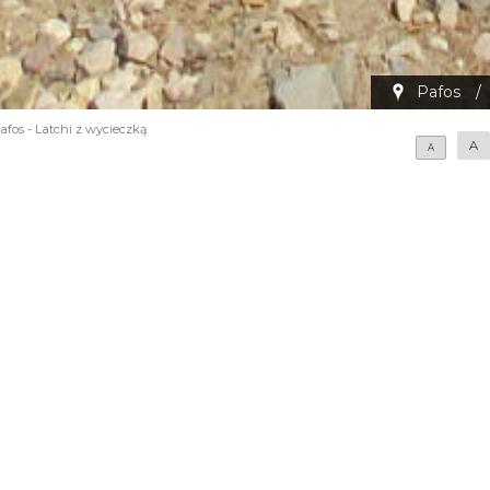
Pafos
/
afos - Latchi z wycieczką
A
A