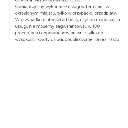
Gwarantujemy wykonanie usługi w terminie i w
określonym miejscu, tylko w przypadku przedpłaty.
W przypadku płatności ad-hock, czyli po rozpoczęciu
usługi, nie możemy zagwarantować w 100
procentach i odpowiadamy prawnie tylko do
wysokości, kwoty usługi, opublikowanej, przez naszą
firmę.
W przypadku przedpłaty, i nie wykonania usługi
gwarantujemy, w 100% odpowiedzialność, a w
przypadku poniesienia większych kosztów,
pokryjemy różnicę, np. mogą Państwo na nasz koszt
zamówić droższą takśówkę.
UBEZPIECZENIA
Wszyscy uczestnicy transportu są ubezpieczeni,
posiadamy ubezpieczenie OC - odpowiedzialności
cywilnej.
Posiadamy także ubezpieczenie NW - nieszczęśliwe