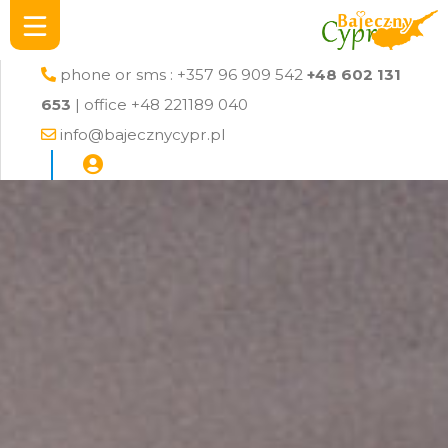
phone or sms : +357 96 909 542
+48 602 131
653
| office +48 221189 040
info@bajecznycypr.pl