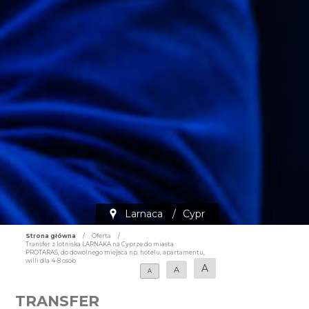
Larnaca
/
Cypr
Strona główna
/
Oferta
/
Transfer z lotniska LARNAKA na Cyprze do miasta
PROTARAS, do dowolnego miejsca np. hotelu, apartamentu,
willi dla 4-8 osób
A
A
A
TRANSFER