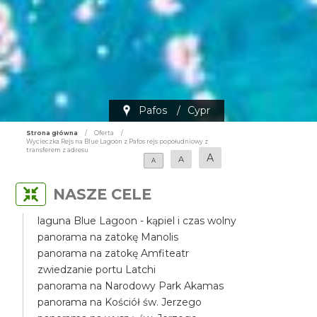
Pafos
/
Cypr
Strona główna
/
Oferta
/
Wycieczka Rejs na Blue Lagoon z Pafos rejs popołudniowy z
transferem z adresu
A
A
A
NASZE CELE
laguna Blue Lagoon - kąpiel i czas wolny
panorama na zatokę Manolis
panorama na zatokę Amfiteatr
zwiedzanie portu Latchi
panorama na Narodowy Park Akamas
panorama na Kościół św. Jerzego