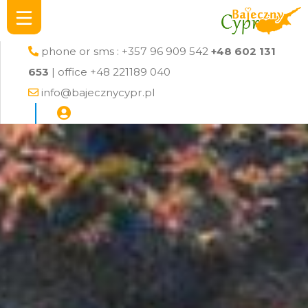
phone or sms : +357 96 909 542
+48 602 131
653
| office +48 221189 040
info@bajecznycypr.pl