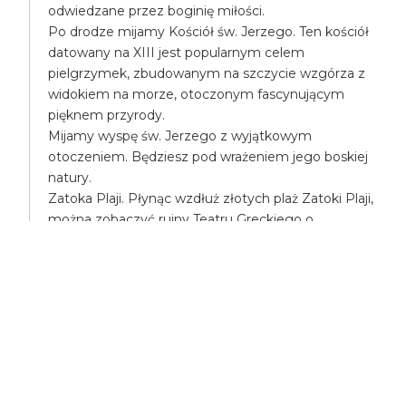
odwiedzane przez boginię miłości.
Po drodze mijamy Kościół św. Jerzego. Ten kościół
datowany na XIII jest popularnym celem
pielgrzymek, zbudowanym na szczycie wzgórza z
widokiem na morze, otoczonym fascynującym
pięknem przyrody.
Mijamy wyspę św. Jerzego z wyjątkowym
otoczeniem. Będziesz pod wrażeniem jego boskiej
natury.
Zatoka Plaji. Płynąc wzdłuż złotych plaż Zatoki Plaji,
można zobaczyć ruiny Teatru Greckiego o
półkolistym kształcie, prawdopodobnie
zbudowanego pod koniec IV wieku.
Zatoka Manolis z imponująco bogatą, błękitną wodą,
otoczona wystającymi formacjami skalnymi, słynie z
morskich jaskiń. Miejsce docelowe Błękitna Laguna
(Chamili). Wyspa Chamili, lepiej znana jako Błękitna
Laguna, słynie z czystych, krystalicznie czystych
wód. Tutaj masz wystarczająco dużo czasu na