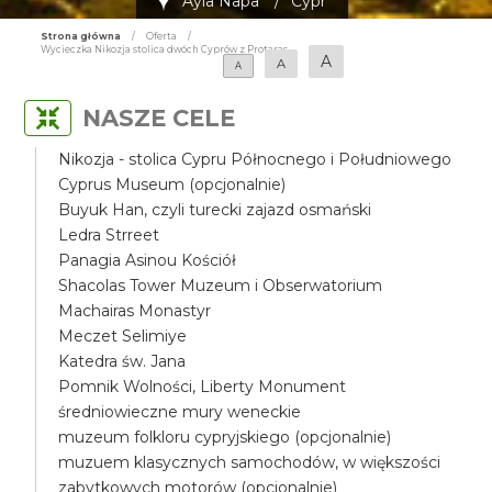
Ayia Napa
/
Cypr
Strona główna
/
Oferta
/
Wycieczka Nikozja stolica dwóch Cyprów z Protaras
A
A
A
NASZE CELE
Nikozja - stolica Cypru Północnego i Południowego
Cyprus Museum (opcjonalnie)
Buyuk Han, czyli turecki zajazd osmański
Ledra Strreet
Panagia Asinou Kościół
Shacolas Tower Muzeum i Obserwatorium
Machairas Monastyr
Meczet Selimiye
Katedra św. Jana
Pomnik Wolności, Liberty Monument
średniowieczne mury weneckie
muzeum folkloru cypryjskiego (opcjonalnie)
muzuem klasycznych samochodów, w większości
zabytkowych motorów (opcjonalnie)