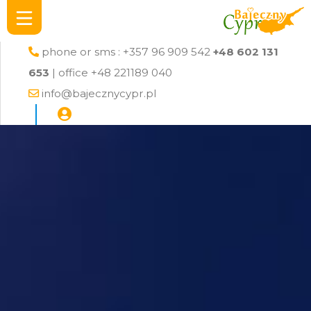
phone or sms : +357 96 909 542
+48 602 131
653
| office +48 221189 040
info@bajecznycypr.pl