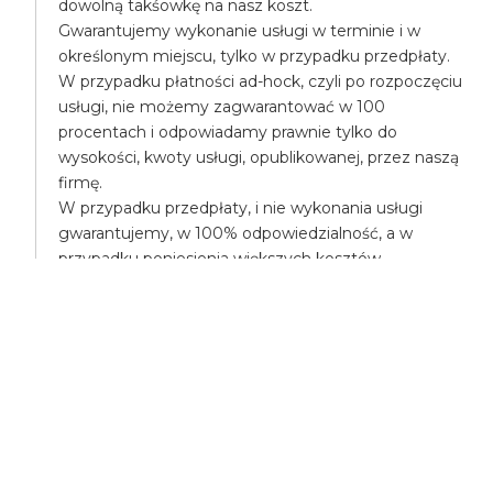
dowolną takśowkę na nasz koszt.
Gwarantujemy wykonanie usługi w terminie i w
określonym miejscu, tylko w przypadku przedpłaty.
W przypadku płatności ad-hock, czyli po rozpoczęciu
usługi, nie możemy zagwarantować w 100
procentach i odpowiadamy prawnie tylko do
wysokości, kwoty usługi, opublikowanej, przez naszą
firmę.
W przypadku przedpłaty, i nie wykonania usługi
gwarantujemy, w 100% odpowiedzialność, a w
przypadku poniesienia większych kosztów,
pokryjemy różnicę, np. mogą Państwo na nasz koszt
zamówić droższą takśówkę.
UBEZPIECZENIA
Wszyscy uczestnicy transportu są ubezpieczeni,
posiadamy ubezpieczenie OC - odpowiedzialności
cywilnej.
Posiadamy także ubezpieczenie NW - nieszczęśliwe