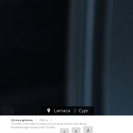
Larnaca
/
Cypr
Strona główna
/
Oferta
/
Transfer z lotniska Larnaka na Cyprze do miasta Ayia Napa,
do dowolnego miejsca dla 1-3 osób
A
A
A