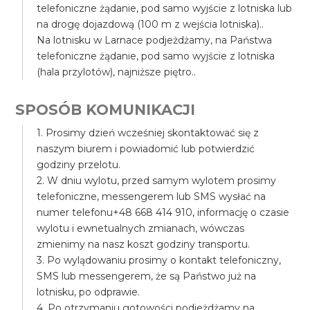
telefoniczne żądanie, pod samo wyjście z lotniska lub
na drogę dojazdową (100 m z wejścia lotniska)..
Na lotnisku w Larnace podjeżdżamy, na Państwa
telefoniczne żądanie, pod samo wyjście z lotniska
(hala przylotów), najniższe piętro..
SPOSÓB KOMUNIKACJI
1. Prosimy dzień wcześniej skontaktować się z
naszym biurem i powiadomić lub potwierdzić
godziny przelotu.
2. W dniu wylotu, przed samym wylotem prosimy
telefoniczne, messengerem lub SMS wysłać na
numer telefonu+48 668 414 910, informację o czasie
wylotu i ewnetualnych zmianach, wówczas
zmienimy na nasz koszt godziny transportu.
3. Po wylądowaniu prosimy o kontakt telefoniczny,
SMS lub messengerem, że są Państwo już na
lotnisku, po odprawie.
4. Po otrzymaniu gotowości podjeżdżamy na