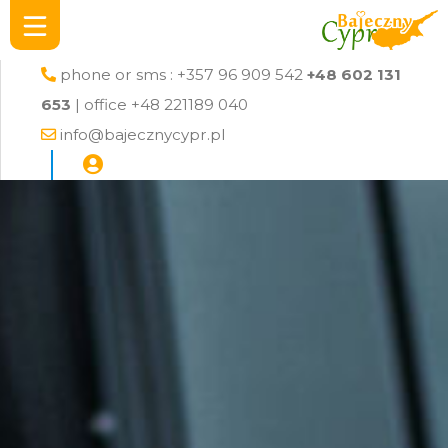
phone or sms : +357 96 909 542
+48 602 131
653
| office +48 221189 040
info@bajecznycypr.pl