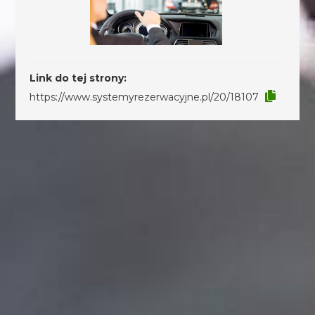
Link do tej strony:
https://www.systemyrezerwacyjne.pl/20/18107