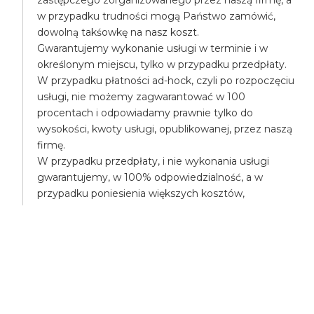
w przypadku trudności mogą Państwo zamówić,
dowolną takśowkę na nasz koszt.
Gwarantujemy wykonanie usługi w terminie i w
określonym miejscu, tylko w przypadku przedpłaty.
W przypadku płatności ad-hock, czyli po rozpoczęciu
usługi, nie możemy zagwarantować w 100
procentach i odpowiadamy prawnie tylko do
wysokości, kwoty usługi, opublikowanej, przez naszą
firmę.
W przypadku przedpłaty, i nie wykonania usługi
gwarantujemy, w 100% odpowiedzialność, a w
przypadku poniesienia większych kosztów,
pokryjemy różnicę, np. mogą Państwo na nasz koszt
zamówić droższą takśówkę.
UBEZPIECZENIA
Wszyscy uczestnicy transportu są ubezpieczeni,
posiadamy ubezpieczenie OC - odpowiedzialności