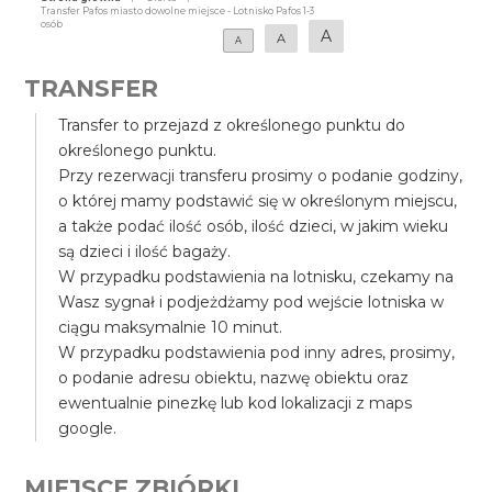
Transfer Pafos miasto dowolne miejsce - Lotnisko Pafos 1-3
osób
A
A
A
TRANSFER
Transfer to przejazd z określonego punktu do
określonego punktu.
Przy rezerwacji transferu prosimy o podanie godziny,
o której mamy podstawić się w określonym miejscu,
a także podać ilość osób, ilość dzieci, w jakim wieku
są dzieci i ilość bagaży.
W przypadku podstawienia na lotnisku, czekamy na
Wasz sygnał i podjeżdżamy pod wejście lotniska w
ciągu maksymalnie 10 minut.
W przypadku podstawienia pod inny adres, prosimy,
o podanie adresu obiektu, nazwę obiektu oraz
ewentualnie pinezkę lub kod lokalizacji z maps
google.
MIEJSCE ZBIÓRKI