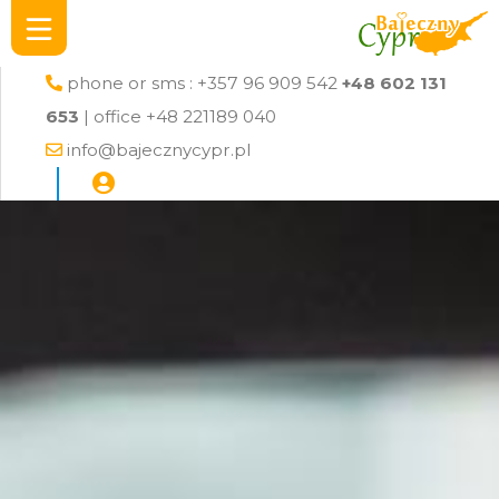
phone or sms : +357 96 909 542
+48 602 131
653
| office +48 221189 040
info@bajecznycypr.pl