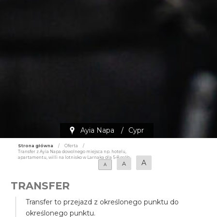
Ayia Napa
/
Cypr
Strona główna
/
Oferta
/
Transfer z Ayia Napa dowolnego miejsca np. hotelu,
apartamentu, willi na lotnisko w Larnaka dla 5-8 osób
A
A
A
TRANSFER
Transfer to przejazd z określonego punktu do
określonego punktu.