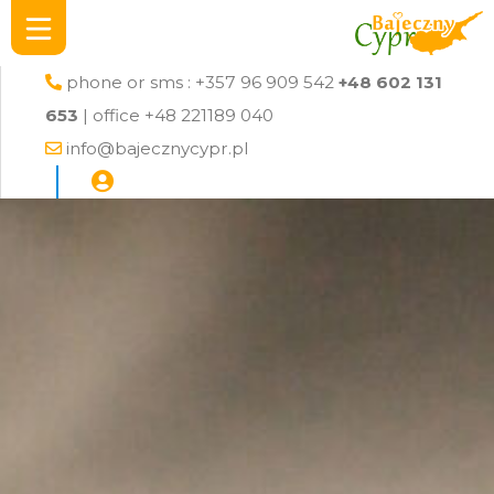
phone or sms : +357 96 909 542
+48 602 131
653
| office +48 221189 040
info@bajecznycypr.pl