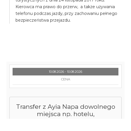
turystycznych z dnia 24 listopada 2017 roku.
Kierowca ma prawo do przerw, a także używania
telefonu podczas jazdy, przy zachowaniu pełnego
bezpieczeństwa przejazdu.
10.08.2026 - 10.08.2026
CENA
Transfer z Ayia Napa dowolnego
miejsca np. hotelu,
apartamentu, willi na lotnisko w
Larnaka dla 5-8 osób