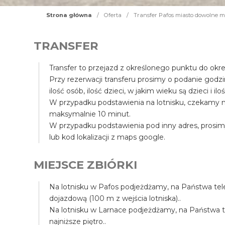
Strona główna
/
Oferta
/
Transfer Pafos miasto dowolne mie
TRANSFER
Transfer to przejazd z określonego punktu do okr
Przy rezerwacji transferu prosimy o podanie godz
ilość osób, ilość dzieci, w jakim wieku są dzieci i il
W przypadku podstawienia na lotnisku, czekamy n
maksymalnie 10 minut.
W przypadku podstawienia pod inny adres, prosim
lub kod lokalizacji z maps google.
MIEJSCE ZBIÓRKI
Na lotnisku w Pafos podjeżdżamy, na Państwa tele
dojazdową (100 m z wejścia lotniska)..
Na lotnisku w Larnace podjeżdżamy, na Państwa tel
najniższe piętro..