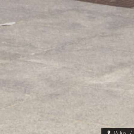
Pafos
/