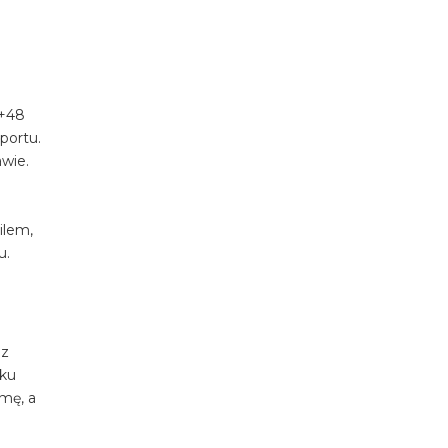
u+48
portu.
awie.
ilem,
u.
 z
dku
mę, a