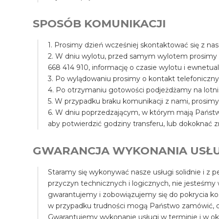
SPOSÓB KOMUNIKACJI
1. Prosimy dzień wcześniej skontaktować się z na
2. W dniu wylotu, przed samym wylotem prosimy
668 414 910, informację o czasie wylotu i ewnet
3. Po wylądowaniu prosimy o kontakt telefoniczny
4. Po otrzymaniu gotowości podjeżdżamy na lotni
5. W przypadku braku komunikacji z nami, prosim
6. W dniu poprzedzającym, w którym mają Państwo
aby potwierdzić godziny transferu, lub dokoknać z
GWARANCJA WYKONANIA USŁU
Staramy się wykonywać nasze usługi solidnie i z pe
przyczyn technicznych i logicznych, nie jesteśmy
gwarantujemy i zobowiązujemy się do pokrycia k
w przypadku trudności mogą Państwo zamówić, d
Gwarantujemy wykonanie usługi w terminie i w ok