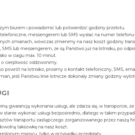
szym biurem i powiadomić lub potwierdzić godziny przelotu.
 telefoniczne, messengerem lub SMS wysłać na numer telefon
ualnych zmianach, wówczas zmienimy na nasz koszt godziny trans
, SMS lub messengerem, że są Państwo już na lotnisku, po odpr
sko w ciagu max. 10 minut.
y o cierpliwość oddzwonimy.
 powrót na lotnisko, prosimy o kontakt telefoniczny, SMS, ema
mian, jeśli Państwu linie lotnicze dokonały zmiany godziny wylot
GI
łną gwarancją wykonania usługi, ale zdarza się, w transporcie, że
 w stanie wykonać usługi bezpośrednio, dlatego w takim przypa
osztów transportu zastępczego zorganizowanego przez naszą fir
owolną takśowkę na nasz koszt.
reślonym miejscu, tylko w przypadku przedpłaty.