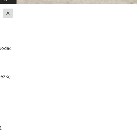
A
 podać
nezkę
),