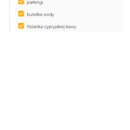
parkingi
butelka wody
filiżanka cypryjskiej kawy
degustacja lokalnych napojów
CELE OSIĄGNIĘTE
Wrażenia krajobrazowe, w szczególności góry
Troodos, widoki plaż, krajobraz wybrzeża i góry Cypru
Zapoznanie się z klasztorem Kykkos i wiarą
grekotalicką.
Zapoznanie się z zasobami wody na Cyprze i
wodospadami
Zapoznanie się z górskimi stanowiskami wiejskimi
Degustacja lokalnych win i cypryjskiej kuchni.
Sesja fotograficzna i wideo.