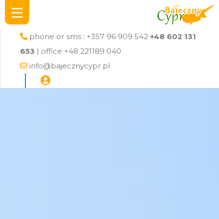
phone or sms : +357 96 909 542
+48 602 131
653
| office +48 221189 040
info@bajecznycypr.pl