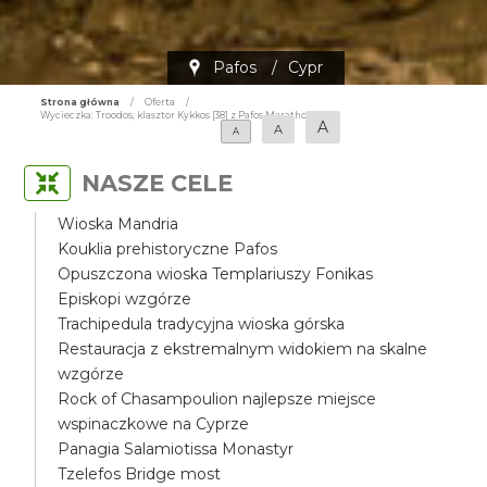
Pafos
/
Cypr
Strona główna
/
Oferta
/
Wycieczka: Troodos, klasztor Kykkos [38] z Pafos Marathon
A
A
A
NASZE CELE
Wioska Mandria
Kouklia prehistoryczne Pafos
Opuszczona wioska Templariuszy Fonikas
Episkopi wzgórze
Trachipedula tradycyjna wioska górska
Restauracja z ekstremalnym widokiem na skalne
wzgórze
Rock of Chasampoulion najlepsze miejsce
wspinaczkowe na Cyprze
Panagia Salamiotissa Monastyr
Tzelefos Bridge most