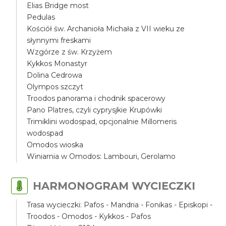
Elias Bridge most
Pedulas
Kościół św. Archanioła Michała z VII wieku ze
słynnymi freskami
Wzgórze z św. Krzyżem
Kykkos Monastyr
Dolina Cedrowa
Olympos szczyt
Troodos panorama i chodnik spacerowy
Pano Platres, czyli cyprysjkie Krupówki
Trimiklini wodospad, opcjonalnie Millomeris
wodospad
Omodos wioska
Winiarnia w Omodos: Lambouri, Gerolamo
HARMONOGRAM WYCIECZKI
Trasa wycieczki: Pafos - Mandria - Fonikas - Episkopi -
Troodos - Omodos - Kykkos - Pafos