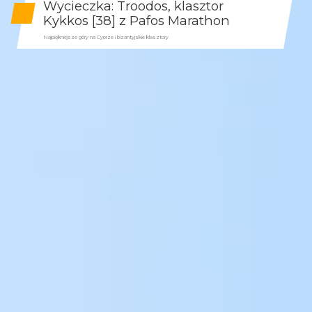
Wycieczka: Troodos, klasztor
Kykkos [38] z Pafos Marathon
Najpiękniejsze góry na Cyprze i bizantyjskie klasztory