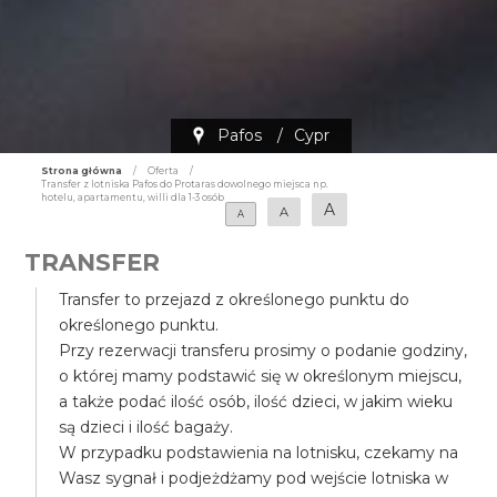
Pafos
/
Cypr
Strona główna
/
Oferta
/
Transfer z lotniska Pafos do Protaras dowolnego miejsca np.
hotelu, apartamentu, willi dla 1-3 osób
A
A
A
TRANSFER
Transfer to przejazd z określonego punktu do
określonego punktu.
Przy rezerwacji transferu prosimy o podanie godziny,
o której mamy podstawić się w określonym miejscu,
a także podać ilość osób, ilość dzieci, w jakim wieku
są dzieci i ilość bagaży.
W przypadku podstawienia na lotnisku, czekamy na
Wasz sygnał i podjeżdżamy pod wejście lotniska w