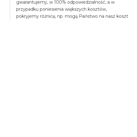
gwarantujemy, w 100% odpowiedzialność, a w
przypadku poniesienia większych kosztów,
pokryjemy różnicę, np. mogą Państwo na nasz koszt
zamówić droższą takśówkę.
UBEZPIECZENIA
Wszyscy uczestnicy transportu są ubezpieczeni,
posiadamy ubezpieczenie OC - odpowiedzialności
cywilnej.
Posiadamy także ubezpieczenie NW - nieszczęśliwe
wypadki.
Nasze usługi wykonujemy zgodnie z ustawą o
transporcie międzynarodowym.
NOTA
Zgodnie z Ustawą o imprezach turystycznych i
powiązanych usługach turystycznych z dnia 24
listopada 2017 roku Art. 5 ust. 2 do niniejszej usługi