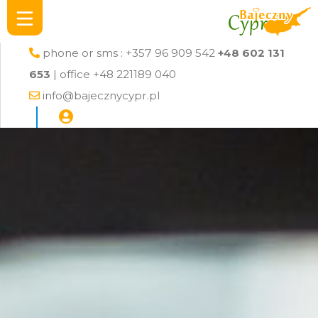
phone or sms : +357 96 909 542
+48 602 131
653
| office +48 221189 040
info@bajecznycypr.pl