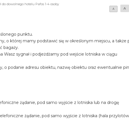
l do dowolnego hotelu Pafos 1-4 osoby
A
A
eślonego punktu.
iny, o której mamy podstawić się w określonym miejscu, a także
ość bagaży.
a Wasz sygnał i podjeżdżamy pod wejście lotniska w ciągu
y, o podanie adresu obiektu, nazwę obiektu oraz ewentualnie pi
foniczne żądanie, pod samo wyjście z lotniska lub na drogę
efoniczne żądanie, pod samo wyjście z lotniska (hala przylotów