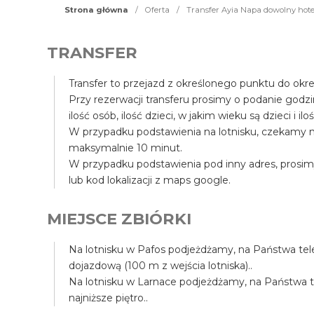
Strona główna
/
Oferta
/
Transfer Ayia Napa dowolny hote
TRANSFER
Transfer to przejazd z określonego punktu do okr
Przy rezerwacji transferu prosimy o podanie godz
ilość osób, ilość dzieci, w jakim wieku są dzieci i il
W przypadku podstawienia na lotnisku, czekamy n
maksymalnie 10 minut.
W przypadku podstawienia pod inny adres, prosim
lub kod lokalizacji z maps google.
MIEJSCE ZBIÓRKI
Na lotnisku w Pafos podjeżdżamy, na Państwa tele
dojazdową (100 m z wejścia lotniska)..
Na lotnisku w Larnace podjeżdżamy, na Państwa tel
najniższe piętro..