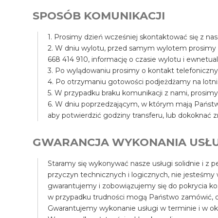
SPOSÓB KOMUNIKACJI
1. Prosimy dzień wcześniej skontaktować się z na
2. W dniu wylotu, przed samym wylotem prosimy
668 414 910, informację o czasie wylotu i ewnet
3. Po wylądowaniu prosimy o kontakt telefoniczny
4. Po otrzymaniu gotowości podjeżdżamy na lotni
5. W przypadku braku komunikacji z nami, prosim
6. W dniu poprzedzającym, w którym mają Państwo
aby potwierdzić godziny transferu, lub dokoknać z
GWARANCJA WYKONANIA USŁU
Staramy się wykonywać nasze usługi solidnie i z pe
przyczyn technicznych i logicznych, nie jesteśmy
gwarantujemy i zobowiązujemy się do pokrycia k
w przypadku trudności mogą Państwo zamówić, d
Gwarantujemy wykonanie usługi w terminie i w ok