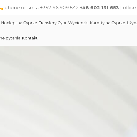
phone or sms : +357 96 909 542
+48 602 131 653
| offic
Noclegi na Cyprze
Transfery Cypr
Wycieczki
Kurorty na Cyprze
Użyc
ne pytania
Kontakt
Larnaka
Słynni ludzie Cypru
Wycieczki jednodniowe na Cyprze z Pafos
Skała Afodyty
Limassol
Restauracje na Cyprze
Wycieczki z Larnaki
Lara Beach Plaża
Pomoc na Cyprze dla polskich turystów
Wycieczki z Protaras
Lokalne produkty na Cyprze
Cypr Atrakcje
Cypr - Państwo
Skała Afodyty