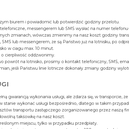
szym biurem i powiadomić lub potwierdzić godziny przelotu.
 telefoniczne, messengerem lub SMS wysłać na numer telefon
ualnych zmianach, wówczas zmienimy na nasz koszt godziny trans
, SMS lub messengerem, że są Państwo już na lotnisku, po odpr
sko w ciagu max. 10 minut.
y o cierpliwość oddzwonimy.
 powrót na lotnisko, prosimy o kontakt telefoniczny, SMS, ema
mian, jeśli Państwu linie lotnicze dokonały zmiany godziny wylot
GI
łną gwarancją wykonania usługi, ale zdarza się, w transporcie, że
 w stanie wykonać usługi bezpośrednio, dlatego w takim przypa
osztów transportu zastępczego zorganizowanego przez naszą fir
owolną takśowkę na nasz koszt.
reślonym miejscu, tylko w przypadku przedpłaty.