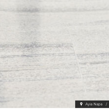
Ayia Napa
/