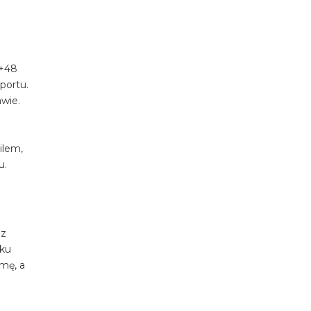
u+48
portu.
awie.
ilem,
u.
 z
dku
mę, a