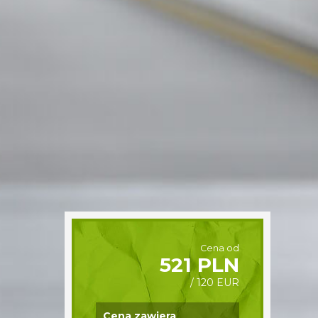
Cena od
521 PLN
/ 120 EUR
Cena zawiera