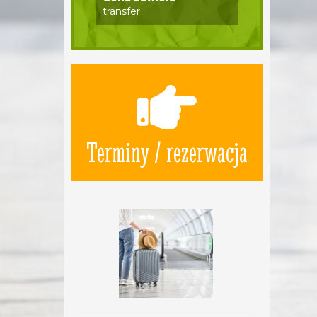
transfer
Terminy / rezerwacja