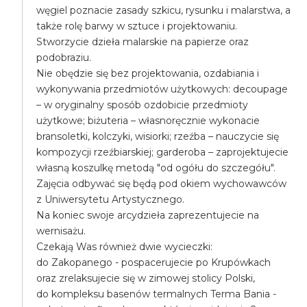
węgiel poznacie zasady szkicu, rysunku i malarstwa, a
także rolę barwy w sztuce i projektowaniu.
Stworzycie dzieła malarskie na papierze oraz
podobraziu.
Nie obędzie się bez projektowania, ozdabiania i
wykonywania przedmiotów użytkowych: decoupage
– w oryginalny sposób ozdobicie przedmioty
użytkowe; biżuteria – własnoręcznie wykonacie
bransoletki, kolczyki, wisiorki; rzeźba – nauczycie się
kompozycji rzeźbiarskiej; garderoba – zaprojektujecie
własną koszulkę metodą "od ogółu do szczegółu".
Zajęcia odbywać się będą pod okiem wychowawców
z Uniwersytetu Artystycznego.
Na koniec swoje arcydzieła zaprezentujecie na
wernisażu.
Czekają Was również dwie wycieczki:
do Zakopanego - pospacerujecie po Krupówkach
oraz zrelaksujecie się w zimowej stolicy Polski,
do kompleksu basenów termalnych Terma Bania -