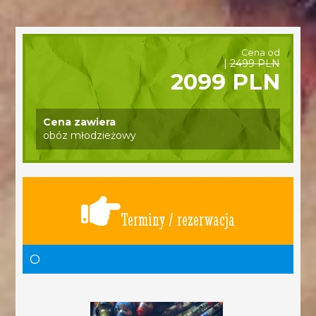
Cena od
|
2499 PLN
2099 PLN
Cena zawiera
obóz młodzieżowy
Terminy / rezerwacja
O