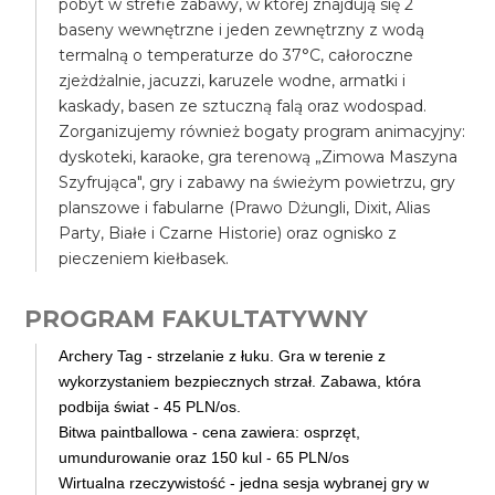
pobyt w strefie zabawy, w której znajdują się 2
baseny wewnętrzne i jeden zewnętrzny z wodą
termalną o temperaturze do 37°C, całoroczne
zjeżdżalnie, jacuzzi, karuzele wodne, armatki i
kaskady, basen ze sztuczną falą oraz wodospad.
Zorganizujemy również bogaty program animacyjny:
dyskoteki, karaoke, gra terenową „Zimowa Maszyna
Szyfrująca", gry i zabawy na świeżym powietrzu, gry
planszowe i fabularne (Prawo Dżungli, Dixit, Alias
Party, Białe i Czarne Historie) oraz ognisko z
pieczeniem kiełbasek.
PROGRAM FAKULTATYWNY
Archery Tag - strzelanie z łuku. Gra w terenie z
wykorzystaniem bezpiecznych strzał. Zabawa, która
podbija świat - 45 PLN/os.
Bitwa paintballowa - cena zawiera: osprzęt,
umundurowanie oraz 150 kul - 65 PLN/os
Wirtualna rzeczywistość - jedna sesja wybranej gry w