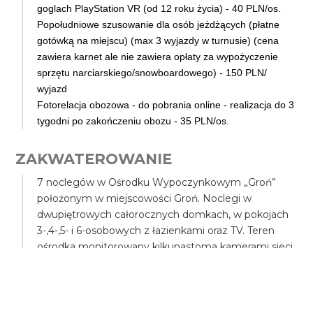
goglach PlayStation VR (od 12 roku życia) - 40 PLN/os.
Popołudniowe szusowanie dla osób jeżdżących (płatne
gotówką na miejscu) (max 3 wyjazdy w turnusie) (cena
zawiera karnet ale nie zawiera opłaty za wypożyczenie
sprzętu narciarskiego/snowboardowego) - 150 PLN/
wyjazd
Fotorelacja obozowa - do pobrania online - realizacja do 3
tygodni po zakończeniu obozu - 35 PLN/os.
ZAKWATEROWANIE
7 noclegów w Ośrodku Wypoczynkowym „Groń”
położonym w miejscowości Groń. Noclegi w
dwupiętrowych całorocznych domkach, w pokojach
3-,4-,5- i 6-osobowych z łazienkami oraz TV. Teren
ośrodka monitorowany kilkunastoma kamerami sieci
telewizyjnej. Na terenie ośrodka: kawiarenka, pizzeria,
bilard (płatny), stół do tenisa stołowego, stół do
piłkarzyków oraz sala szkoleniowa przeznaczona na
spotkania integracyjne i dyskoteki.