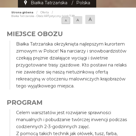
Białka Tatrzańska
/
Polska
Strona główna
/
Oferta
/
Białka Tatrzańska - Obóz ARTystyczny (wiek 7-18)
A
A
A
MIEJSCE OBOZU
Białka Tatrzańska okrzyknięta najlepszym kurortem
zimowym w Polsce! Na narciarzy i snowboardzistów
czekają prężnie działające wyciągi i świetnie
przygotowane trasy zjazdowe. Kto postawi na relaks
nie zawiedzie się naszą nietuzinkową ofertą
rekreacyjną w otoczeniu malowniczych krajobrazów
tego wyjątkowego miejsca.
PROGRAM
Celem warsztatów jest rozwijanie sprawności
manualnych i pobudzanie twórczej inwencji podczas
codziennych 2-3-godzinnych zajęć.
Z pomocą takich technik jak ołówek, tusz, farba,