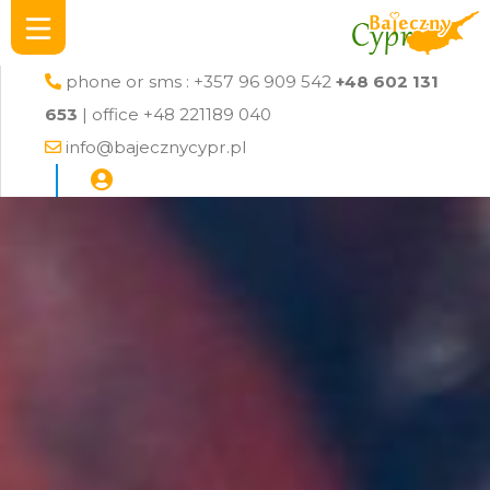
phone or sms : +357 96 909 542
+48 602 131
653
| office +48 221189 040
info@bajecznycypr.pl