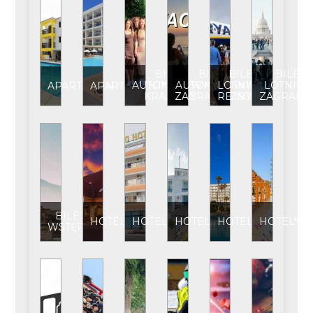
BILET
BILET
BILET
BILET
AUTOKAROWY
AUTOKAROWY
LOTNICZY
LOTNICZ
APARTAMENT
APARTAMENT****
KRAJOWY
ZAGRANICZNY
REJSOWY
ZAGRANI
BILET
HOTEL
HOTEL**
HOTEL***
HOTEL****
HOTEL*****
WSTĘPU