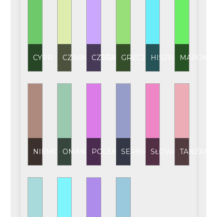
CYPR
CZARNOGÓRA
CZECHY
GRECJA
HISZPANIA
MAROKO
NIEMCY
OMAN
POLSKA
SERBIA
SŁOWACJA
TANZANI