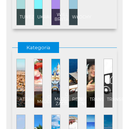
WIELKA
TUNEZJA
UKRAINA
WŁOCHY
BRYTANIA
Kategoria
OBÓZ
OBÓZ
MŁODZIEŻOWY
ATRAKCJE
REJS
TRANSFER
TRANSPO
MŁODZIEŻOWY
ZAGRANICZNY