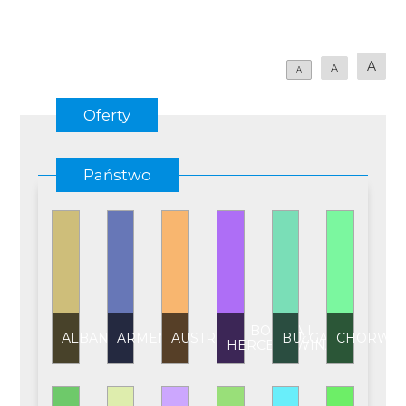
A
A
A
Oferty
Państwo
BOŚNIA I
ALBANIA
ARMENIA
AUSTRIA
BUŁGARIA
CHORWAC
HERCEGOWINA