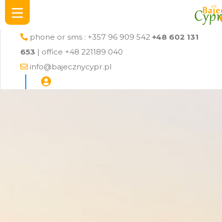
phone or sms : +357 96 909 542
+48 602 131
653
| office +48 221189 040
info@bajecznycypr.pl